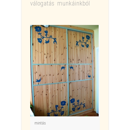
válogatás munkáinkból
mintás