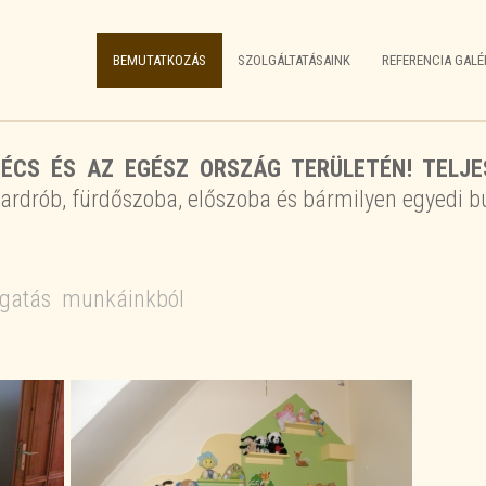
BEMUTATKOZÁS
SZOLGÁLTATÁSAINK
REFERENCIA GALÉ
ÉCS ÉS AZ EGÉSZ ORSZÁG TERÜLETÉN! TELJE
ardrób, fürdőszoba, előszoba és bármilyen egyedi bú
ogatás munkáinkból