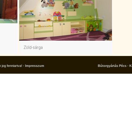
Zöld-sárga
jog fenntartva! -
Impresszum
Bútorgyártás Pécs
-
K