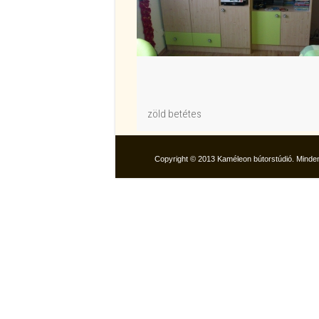
zöld betétes
Copyright © 2013 Kaméleon bútorstúdió. Minden 